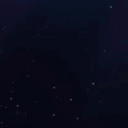
关于我们
新闻资
客户服务
专题报道
原料查看
行业新闻
联系我们
企业新闻