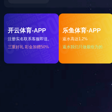
(4)油料水分不正常
(1)榨条过松
(2)油料太干
(3)饼太薄，榨膛内压力过大。
严重冒渣
(4)榨条、圆排油槽过深
(5)圆排未压紧
(6)零件磨损
(1)开榨时突然加料过多
(2)硬杂物或金属物进入榨膛
榨笼胀裂
(3)榨膛内残饼未清理
(4)出饼间隙过小
(5)多次压榨(磨合时)的饼太干
锁紧螺母
(1)榨螺结合面间有杂物
处冒油
(2)锁紧螺母未锁紧