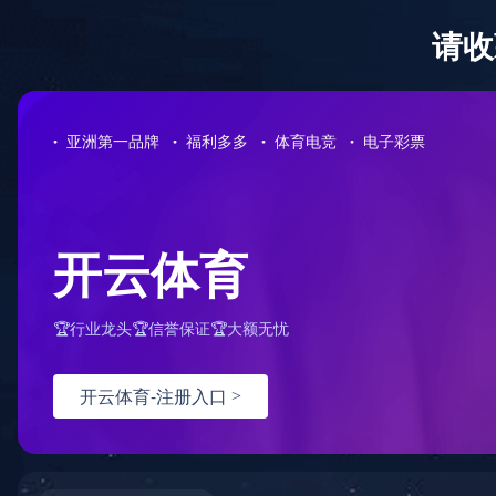
mk中国官方官网
欢迎进入mk中国官方官网_MK(中国) 官方网站！
0577-651013
mk中国官方官网_M
自助排障
mk中国官方官网_MK(中国)