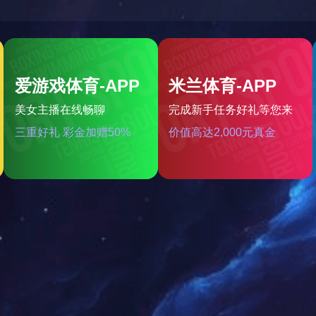
(4)调整油料水份至适中
(1)增加调整垫片厚度
(2)调整油料水份至适中
(3)顺转调节螺丝增大出饼间隙
(4)调整条排、圆排的装配位置
(5)压紧圆排
(6)更换磨损零件
(1)缓慢下料
(2)清理油料
(3)每次榨完油后及时清理榨膛内残饼
(4)顺转调节螺丝增大出饼间隙
(5)减少压榨遍数或调节水份
(1)榨螺拆下清理后重新装配并锁紧
(2)榨螺拆下清理后重新装配并锁紧