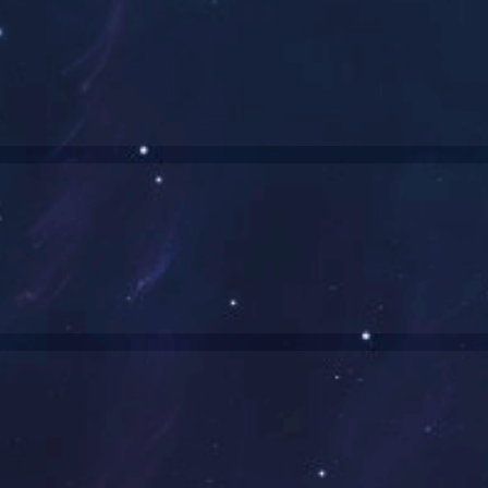
(1)磨合榨螺、圆排工作表面至光滑为止
(2)调整油料水份至适中
(3)适当加入同种类饼枯
(4)用热水浸泡后用钢丝刷清洗
(1)调整油料水份至适中
(2)开始进料前榨油机必须先磨机预热
(3)顺转调节螺丝增大出饼间隙
(1)更换磨损零件
不光滑
(2)磨合榨螺及圆排表面至光滑为止
(3)顺转调节螺丝增大出饼间隙