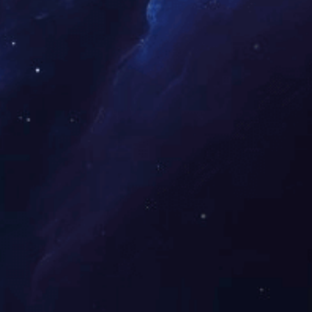
(1)两轴承松圈均应靠调节螺丝端面
(2)主轴螺母端面与轴承面留适当间隙
(1)轴卡死后严禁强行反转螺旋轴，更不
(1)更换零件
(2)重新磨合榨螺、圆排
(3)圆排热水浸泡后用钢丝刷清理油槽
(4)用饼枯磨合升温
(5)烘炒油料降低其水份至适中
(1)采用热榨法
(2)更换磨损零件
(3)适当调整出饼厚度
(4)调整油料水份至适中