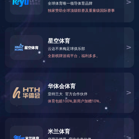
中国业务部
WENZHOU SINO MACHINERY CO.,LTD.
A
dd / 地址：浙江省瑞安市汀田街道大典下工业区联中路7号
T
el / 电话：0577-65101333
Foreign Trade
C
el / 手机（微信）：152 5800 7222/152 5800 7111
E
-mail / 邮箱：nono@biggboss9winnername.com