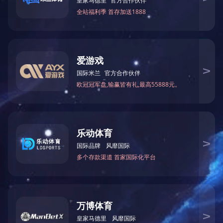
产品详情
关于我们
新闻资讯
客户服务
专题报道