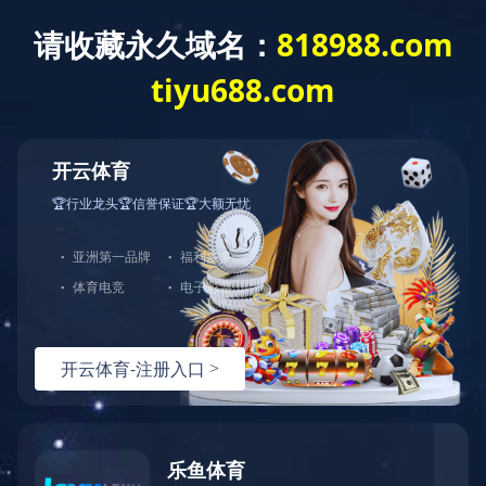
mk中国官方官网
欢迎进入mk中国官方官网_MK(中国) 官方网站！
0577-65101333
mk中国官方官网_MK(中国)
产品展示
mk中国官方官网_MK(中国)