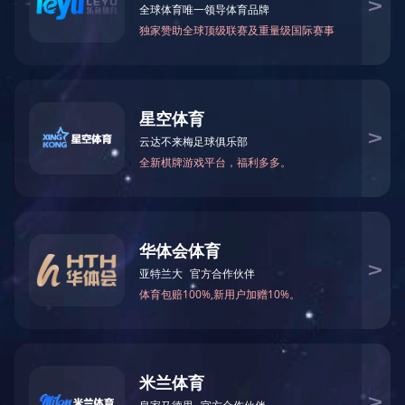
中国业务部
WENZHOU SINO MACHINERY CO.,LTD.
精练工程 (13)
Foreign Trade