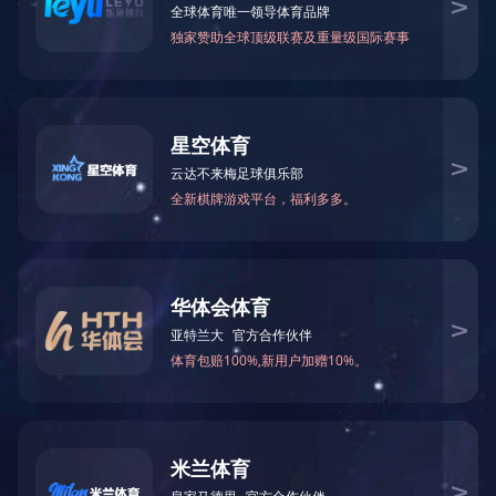
中国业务部
WENZHOU SINO MACHINERY CO.,LTD.
精练工程 (8)
Foreign Trade