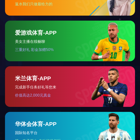
关于我们
新闻资讯
客户服务
专题报道
原料查看
行业新闻
联系我们
企业新闻