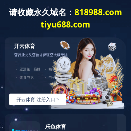
mk中国官方官网
欢迎进入mk中国官方官网_MK(中国) 官方网站！
0577-65101333
mk中国官方官网_MK(中国)
产品展示
mk中国官方官网_MK(中国)