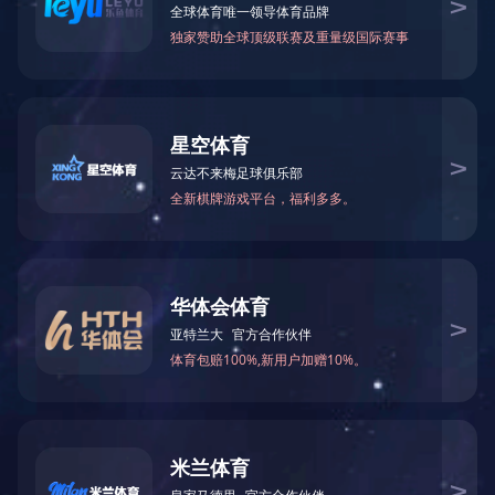
中国业务部
WENZHOU SINO MACHINERY CO.,LTD.
YLB307L 板框过滤机
Foreign Trade